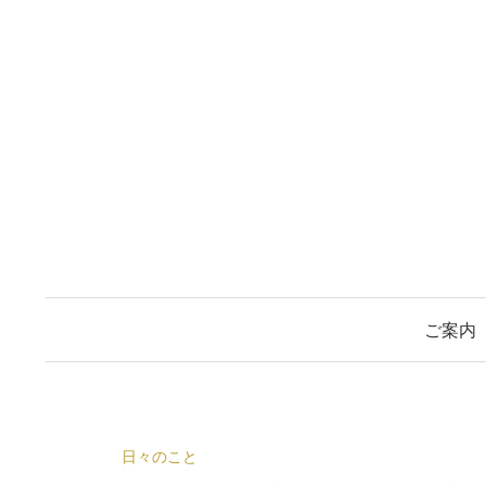
コ
ン
テ
ン
ツ
へ
ス
キ
ッ
プ
ご案内
日々のこと