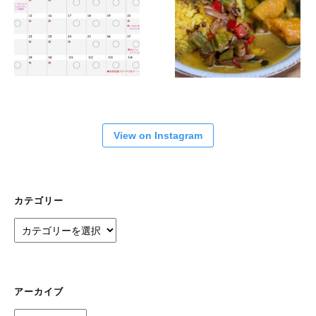
View on Instagram
カテゴリー
カ
テ
ゴ
リ
ー
アーカイブ
ア