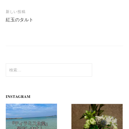
ナ
新しい投稿
ビ
紅玉のタルト
ゲ
ー
シ
ョ
ン
検
索:
INSTAGRAM