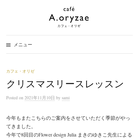
コ
ン
テ
ン
ツ
メニュー
へ
ス
キ
ッ
カフェ・オリゼ
プ
クリスマスリースレッスン
Posted
on
2021年11月10日
by
sami
今年もまたこちらのご案内をさせていただく季節がやっ
てきました。
今年で8回目のFlower design Julia まきのゆきこ先生による