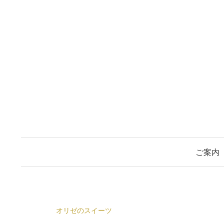
コ
ン
テ
ン
ツ
へ
ス
キ
ッ
プ
ご案内
オリゼのスイーツ