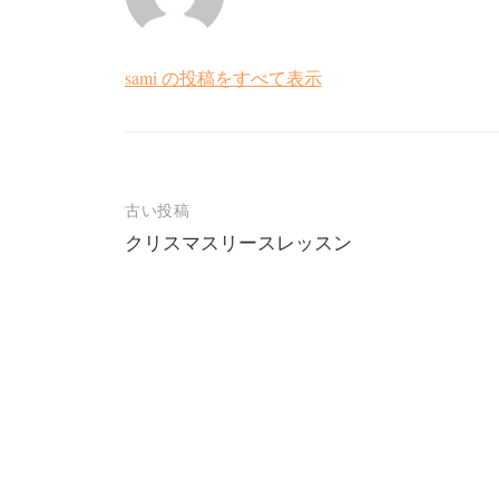
sami の投稿をすべて表示
投
古い投稿
クリスマスリースレッスン
稿
ナ
ビ
ゲ
ー
シ
ョ