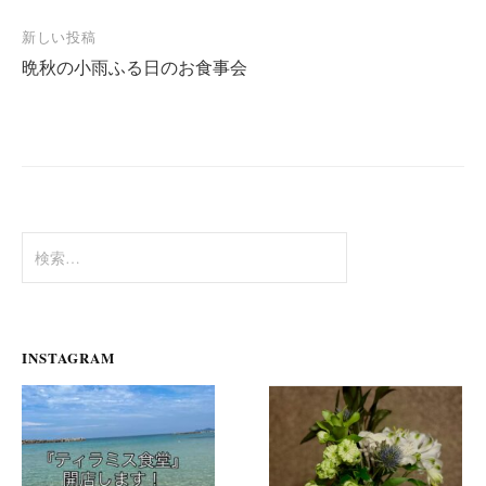
ナ
新しい投稿
ビ
晩秋の小雨ふる日のお食事会
ゲ
ー
シ
ョ
ン
検
索:
INSTAGRAM