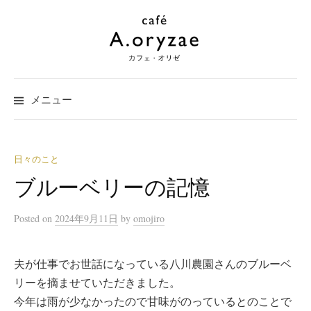
コ
ン
テ
ン
ツ
メニュー
へ
ス
キ
ッ
日々のこと
プ
ブルーベリーの記憶
Posted
on
2024年9月11日
by
omojiro
夫が仕事でお世話になっている八川農園さんのブルーベ
リーを摘ませていただきました。
今年は雨が少なかったので甘味がのっているとのことで