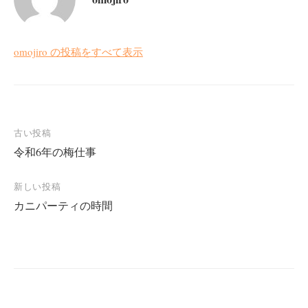
omojiro の投稿をすべて表示
投
古い投稿
令和6年の梅仕事
稿
ナ
新しい投稿
ビ
カニパーティの時間
ゲ
ー
シ
ョ
ン