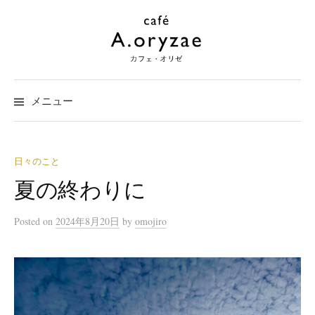
コ
ン
テ
ン
ツ
メニュー
へ
ス
キ
ッ
日々のこと
プ
夏の終わりに
Posted
on
2024年8月20日
by
omojiro