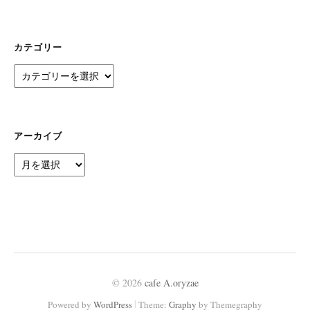
カテゴリー
カ
テ
ゴ
リ
ー
アーカイブ
ア
ー
カ
イ
ブ
© 2026
cafe A.oryzae
|
Powered by
WordPress
Theme:
Graphy
by Themegraphy