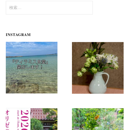
検
索:
INSTAGRAM