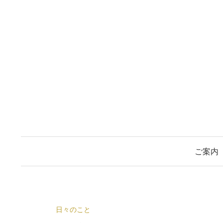
コ
ン
テ
ン
ツ
へ
ス
キ
ッ
プ
ご案内
日々のこと