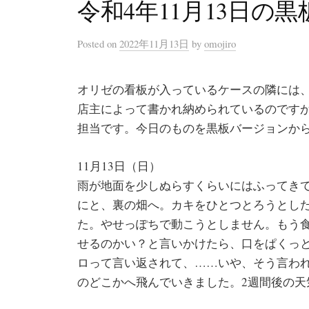
令和4年11月13日の
Posted
on
2022年11月13日
by
omojiro
オリゼの看板が入っているケースの隣には
店主によって書かれ納められているのです
担当です。今日のものを黒板バージョンか
11月13日（日）
雨が地面を少しぬらすくらいにはふってき
にと、裏の畑へ。カキをひとつとろうとし
た。やせっぽちで動こうとしません。もう
せるのかい？と言いかけたら、口をぱくっ
ロって言い返されて、……いや、そう言わ
のどこかへ飛んでいきました。2週間後の天