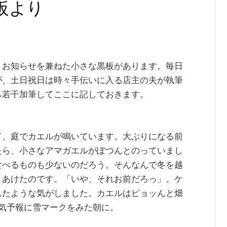
黒板より
、お知らせを兼ねた小さな黒板があります。毎日
が、土日祝日は時々手伝いに入る店主の夫が執筆
ら若干加筆してここに記しておきます。
て、庭でカエルが鳴いています。大ぶりになる前
たら、小さなアマガエルがぽつんとのっていまし
食べるものも少ないのだろう。そんなんで冬を越
とあけたのです。「いや、それお前だろっ」。ケ
れたような気がしました。カエルはピョッんと畑
気予報に雪マークをみた朝に。