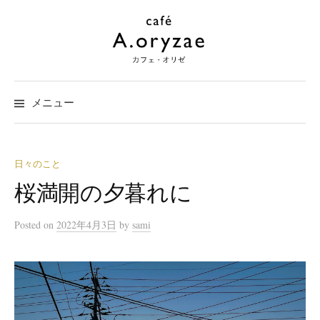
コ
ン
テ
ン
ツ
メニュー
へ
ス
キ
ッ
日々のこと
プ
桜満開の夕暮れに
Posted
on
2022年4月3日
by
sami