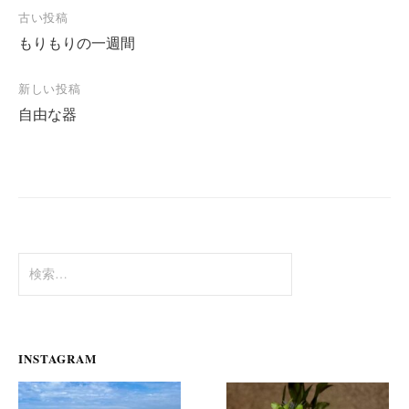
投
古い投稿
もりもりの一週間
稿
ナ
新しい投稿
ビ
自由な器
ゲ
ー
シ
ョ
ン
検
索:
INSTAGRAM