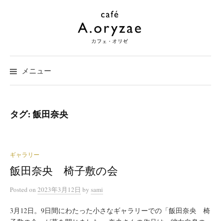
コ
ン
テ
ン
ツ
メニュー
へ
ス
キ
タグ:
飯田奈央
ッ
プ
ギャラリー
飯田奈央 椅子敷の会
Posted
on
2023年3月12日
by
sami
3月12日。9日間にわたった小さなギャラリーでの「飯田奈央 椅