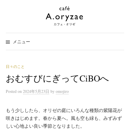
コ
ン
テ
ン
ツ
メニュー
へ
ス
キ
ッ
日々のこと
プ
おむすびにぎってCiBOへ
Posted
on
2024年5月23日
by
omojiro
もう少ししたら、オリゼの庭にいろんな種類の紫陽花が
咲きはじめます。春から夏へ。風も空も緑も、みずみず
しい心地よい良い季節となりました。