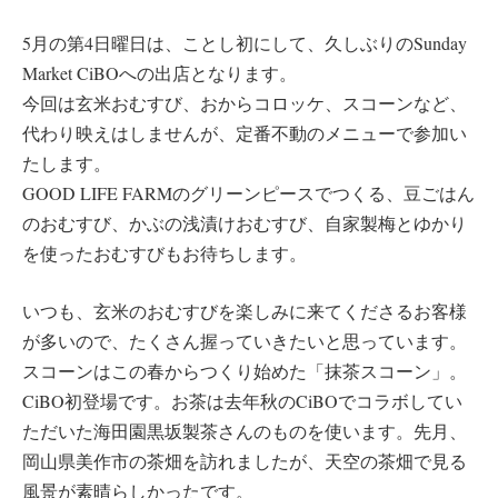
5月の第4日曜日は、ことし初にして、久しぶりのSunday
Market CiBOへの出店となります。
今回は玄米おむすび、おからコロッケ、スコーンなど、
代わり映えはしませんが、定番不動のメニューで参加い
たします。
GOOD LIFE FARMのグリーンピースでつくる、豆ごはん
のおむすび、かぶの浅漬けおむすび、自家製梅とゆかり
を使ったおむすびもお待ちします。
いつも、玄米のおむすびを楽しみに来てくださるお客様
が多いので、たくさん握っていきたいと思っています。
スコーンはこの春からつくり始めた「抹茶スコーン」。
CiBO初登場です。お茶は去年秋のCiBOでコラボしてい
ただいた海田園黒坂製茶さんのものを使います。先月、
岡山県美作市の茶畑を訪れましたが、天空の茶畑で見る
風景が素晴らしかったです。