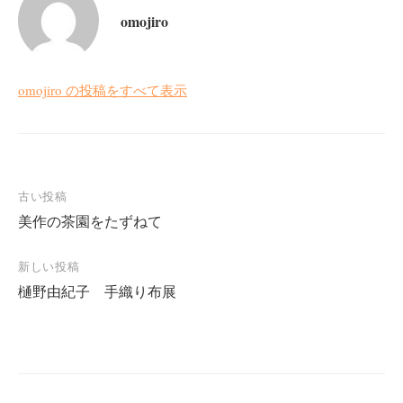
omojiro
omojiro の投稿をすべて表示
投
古い投稿
美作の茶園をたずねて
稿
ナ
新しい投稿
ビ
樋野由紀子 手織り布展
ゲ
ー
シ
ョ