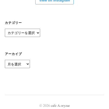
View on Instagram
カテゴリー
カ
テ
ゴ
リ
ー
アーカイブ
ア
ー
カ
イ
ブ
© 2026
cafe A.oryzae