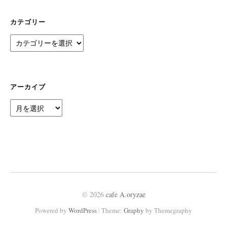
カテゴリー
カ
テ
ゴ
リ
ー
アーカイブ
ア
ー
カ
イ
ブ
© 2026
cafe A.oryzae
|
Powered by
WordPress
Theme:
Graphy
by Themegraphy