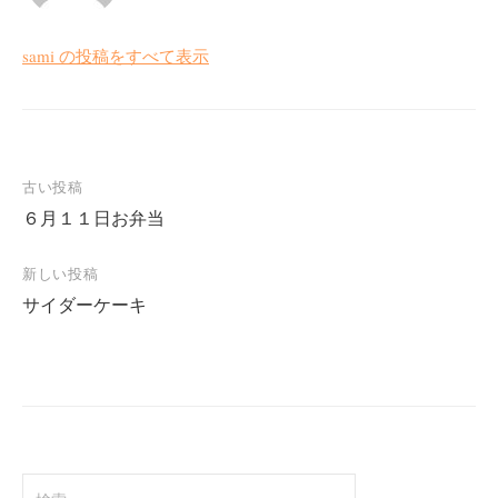
sami の投稿をすべて表示
投
古い投稿
６月１１日お弁当
稿
ナ
新しい投稿
ビ
サイダーケーキ
ゲ
ー
シ
ョ
ン
検