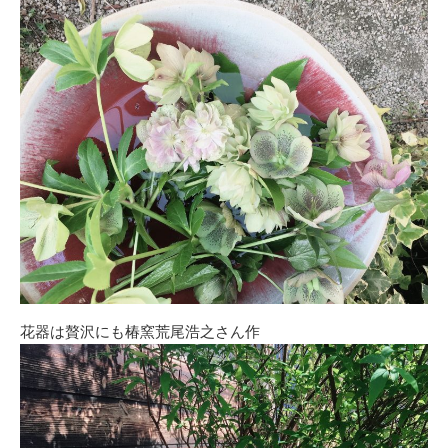
花器は贅沢にも椿窯荒尾浩之さん作