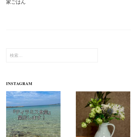
家ごはん
ゲ
ー
シ
ョ
ン
検
索:
INSTAGRAM