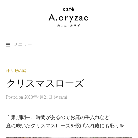
コ
ン
テ
ン
ツ
メニュー
へ
ス
キ
ッ
オリゼの庭
プ
クリスマスローズ
Posted
on
2020年4月21日
by
sami
自粛期間中、時間があるのでお庭の手入れなど
庭に咲いたクリスマスローズを投げ入れ庭にも彩りを。