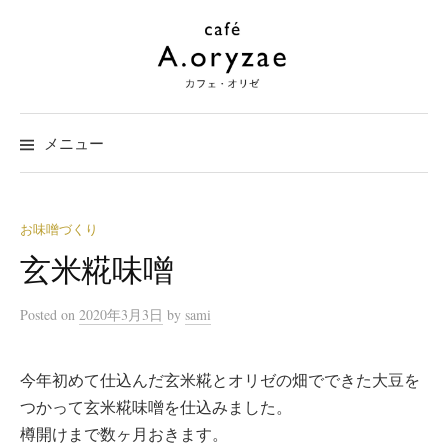
コ
ン
テ
ン
ツ
メニュー
へ
ス
キ
ッ
お味噌づくり
プ
玄米糀味噌
Posted
on
2020年3月3日
by
sami
今年初めて仕込んだ玄米糀とオリゼの畑でできた大豆を
つかって玄米糀味噌を仕込みました。
樽開けまで数ヶ月おきます。