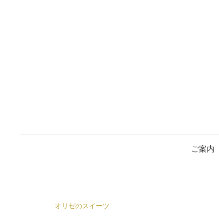
コ
ン
テ
ン
ツ
へ
ス
キ
ッ
プ
ご案内
オリゼのスイーツ