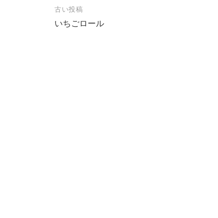
投
古い投稿
いちごロール
稿
ナ
ビ
ゲ
ー
シ
ョ
ン