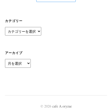
カテゴリー
カ
テ
ゴ
リ
ー
アーカイブ
ア
ー
カ
イ
ブ
© 2026
cafe A.oryzae