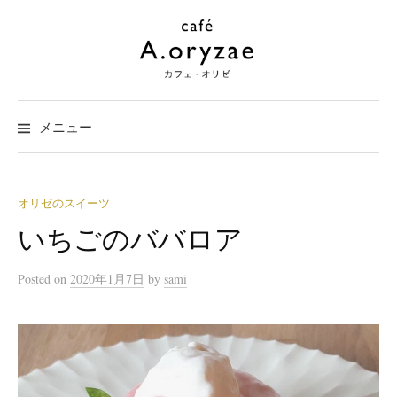
コ
ン
テ
ン
ツ
メニュー
へ
ス
キ
ッ
オリゼのスイーツ
プ
いちごのババロア
Posted
on
2020年1月7日
by
sami