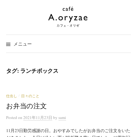
コ
ン
テ
ン
ツ
メニュー
へ
ス
キ
タグ:
ランチボックス
ッ
プ
仕出し
日々のこと
/
お弁当の注文
Posted
on
2021年11月23日
by
sami
11月23日勤労感謝の日。おやすみでしたがお弁当のご注文をいた