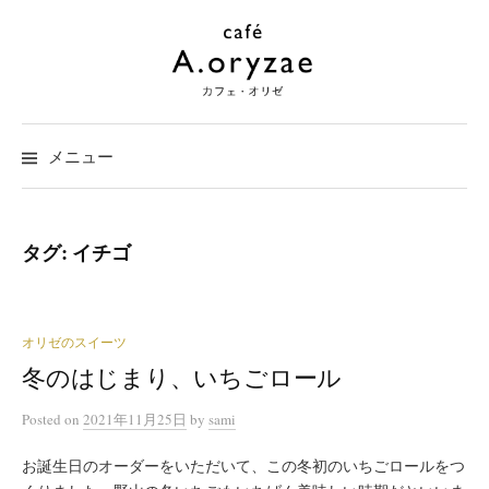
コ
ン
テ
ン
ツ
メニュー
へ
ス
キ
タグ:
イチゴ
ッ
プ
オリゼのスイーツ
冬のはじまり、いちごロール
Posted
on
2021年11月25日
by
sami
お誕生日のオーダーをいただいて、この冬初のいちごロールをつ