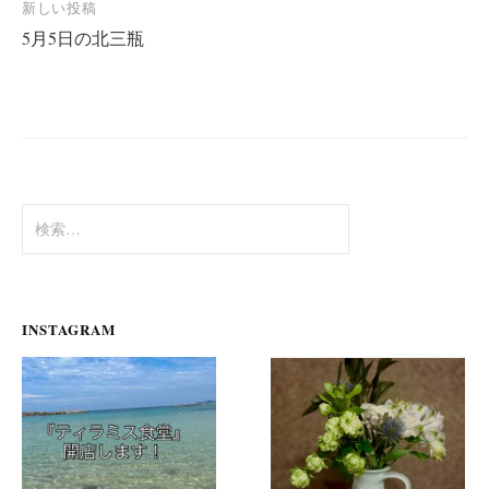
新しい投稿
ビ
5月5日の北三瓶
ゲ
ー
シ
ョ
ン
検
索:
INSTAGRAM