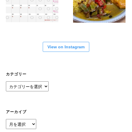
View on Instagram
カテゴリー
カ
テ
ゴ
リ
ー
アーカイブ
ア
ー