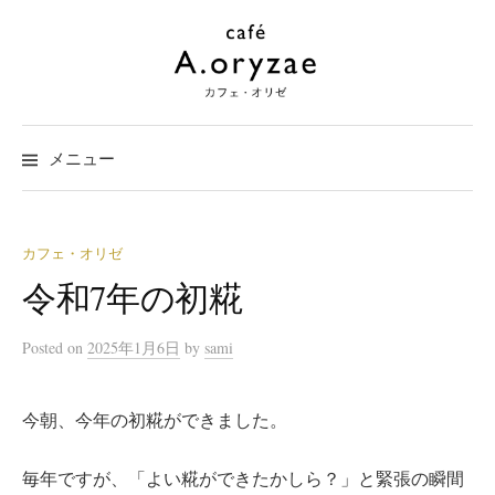
コ
ン
テ
ン
ツ
メニュー
へ
ス
キ
ッ
カフェ・オリゼ
プ
令和7年の初糀
Posted
on
2025年1月6日
by
sami
今朝、今年の初糀ができました。
毎年ですが、「よい糀ができたかしら？」と緊張の瞬間